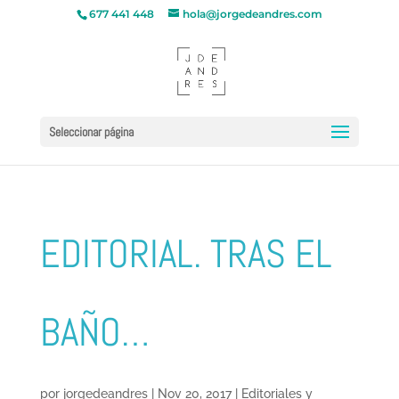
677 441 448
hola@jorgedeandres.com
Seleccionar página
EDITORIAL. TRAS EL
BAÑO…
por
jorgedeandres
|
Nov 20, 2017
|
Editoriales y