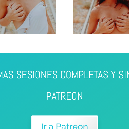
MAS SESIONES COMPLETAS Y SI
PATREON
Ir a Patreon