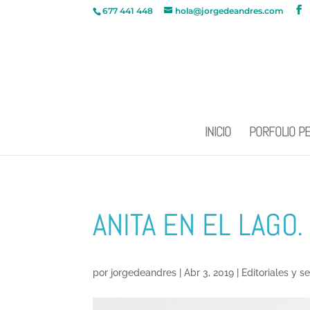
677 441 448
hola@jorgedeandres.com
INICIO
PORFOLIO P
ANITA EN EL LAGO.
por
jorgedeandres
|
Abr 3, 2019
|
Editoriales y s